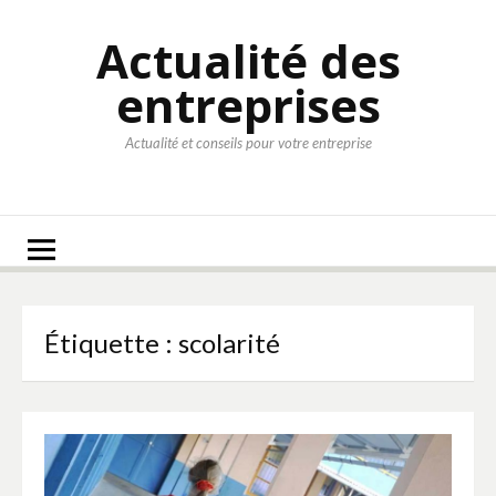
Aller
au
Actualité des
contenu
entreprises
Actualité et conseils pour votre entreprise
Étiquette :
scolarité