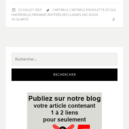
13 JUILLET 2019
CARTABLE
,
CARTABLE À ROULETTE
,
ÉCOLE
,
MATERNELLE
,
PRIMAIRE
,
RENTRÉE DES CLASSES
,
SAC À DOS
,
SCOLARITÉ
Rechercher :