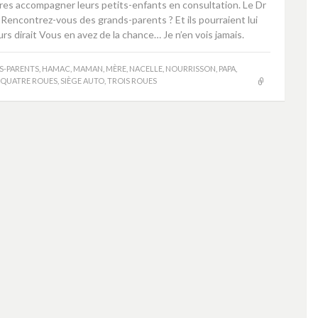
es accompagner leurs petits-enfants en consultation. Le Dr
Rencontrez-vous des grands-parents ? Et ils pourraient lui
urs dirait Vous en avez de la chance… Je n’en vois jamais.
S-PARENTS
,
HAMAC
,
MAMAN
,
MÈRE
,
NACELLE
,
NOURRISSON
,
PAPA
,
QUATRE ROUES
,
SIÈGE AUTO
,
TROIS ROUES