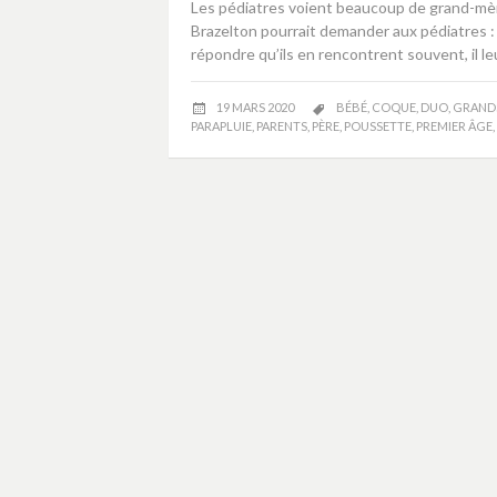
Les pédiatres voient beaucoup de grand-mèr
Brazelton pourrait demander aux pédiatres : 
répondre qu’ils en rencontrent souvent, il le
19 MARS 2020
BÉBÉ
,
COQUE
,
DUO
,
GRAND
PARAPLUIE
,
PARENTS
,
PÈRE
,
POUSSETTE
,
PREMIER ÂGE
,