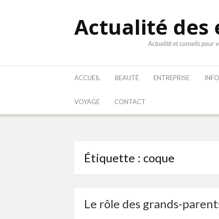
Aller
au
Actualité des 
contenu
Actualité et conseils pour 
ACCUEIL
BEAUTÉ
ENTREPRISE
INF
VOYAGE
CONTACT
Étiquette :
coque
Le rôle des grands-parent